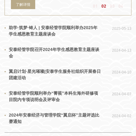
及班主任代表等50余人出席会议。会议由院学生工作与职业发展办公室
了解详情
01
02
03
04
主任王璐怡主持。安泰学生服务社负责人杨同学作2023年工作总结。他
介绍了服务社的成立背景及组织构架，围绕精准资助、榜样引领、志愿
服务和全面成长四个方面汇报了2023年各项工作的开展情况。他表示，
服务社是一个温暖的大家庭，希望未来能够将其建设成更宽广、更全面
助学·筑梦·铸人 | 安泰经管学院顺利举办2025年
2025-05-13
的成长平台，进一步帮助同学们拓展能力、实现梦想。王璐怡宣读学校
学生感恩教育主题座谈会
2023年度“助学·筑梦·铸人”主题宣传活动表彰名单，姜文宁为获奖同学
代表颁奖。与会同学代表依次交流发言，对校院的资助支持和关心关怀
安泰经管学院召开2024年学生感恩教育主题座谈
2024-04-13
表示感谢，分享了在校期间勤工俭学、锻炼成长的经历感受。赵同学表
会
示，交大的平台充满了机会，能够在不同的赛道上探索，既可以实现技
能的提升，又能够认识志同道合的朋友。周同学回顾了自己的军旅生
活，表达立志报效祖国、回馈社会的初心。张
翼启计划·星光璀璨|安泰学生服务社组织开展春日
2024-04-10
团建活动
安泰经管学院顺利举办“菁莪”本科生海外研修项
2024-04-07
目院内专项说明会及评审会
2024年安泰经济与管理学院“翼启杯”主题评选比
2024-04-02
赛通知