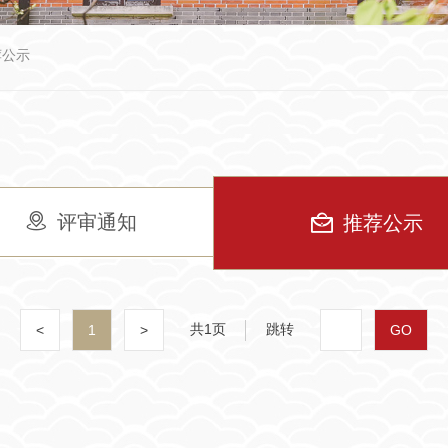
荐公示
评审通知
推荐公示
共1页
跳转
<
1
>
GO