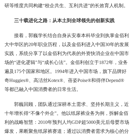
研等维度共同构建
“校企共生、互利共进”的长效育人机制。
三十载进化之路：从本土到全球领先的创新实践
接着，郭巍学长结合自身从安泰本科毕业到执掌金佰利
大中华区的
20年职业历程，以及金佰利进入中国30年的发展
实践，系统分享了以金佰利为代表的外资快消企业在中国市
场的“进化逻辑”与“成长心法”。
金佰利创立于
1872年，业务
遍及175个国家和地区。1994年进入中国市场，旗下品牌好
奇Huggies®、高洁丝Kotex®、蓓姿Poise®和得伴Depend®
等都已融入中国消费者的日常生活。
郭巍回顾，团队通过深耕本土需求、坚持长期主义，近
十年增长得
“不像个外企”。他以纸尿裤业务为例，拆解金佰
利的战略智慧：2010年预判人均GDP超5000美元后母婴市场
爆发，果断聚焦纸尿裤赛道；通过以消费者需求为核心的分