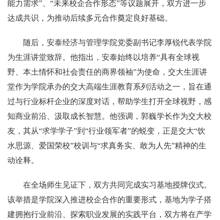
能力需求”、“未来校企合作形态”等议题展开
，
双方进一步
达成共识，为推动后续多元合作奠定良好基础
。
随后，安泰经济与管理学院党委副书记李厚锐代表学院
为生涯讲堂致辞。他指出，安泰始终以培养
“具有全球视
野、本土情怀和社会责任的商界领袖”为使命，交大生涯讲
堂作为学院承办的交大高端生涯教育系列活动之一，旨在通
过与行业标杆企业的深度对话，帮助学生打开全球视野，感
知商业前沿、汲取成长智慧。他强调，郭巍学长作为交大校
友，其从“求学学子”到“行业领军者”的蜕变，正是交大“饮
水思源、爱国荣校”校训与“求真务实、敢为人先”精神的生
动诠释。
在全场师生见证下，双方共同完成实习基地授牌仪式。
该举措是学院深入推进校企合作的重要形式，基地为学子搭
建拥抱行业前沿、探索职业发展的实践平台，双方将在产学