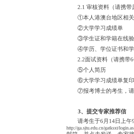
2.1
审核资料（请携带
①
本人港澳台地区相
②大学学习成绩单
③
学生证和学籍在线
④
学历、学位证书和
2.2
面试资料（请携带6
⑤个人简历
⑥大学学习成绩单复
⑦报考博士的考生，
3
、提交专家推荐信
请考生于6月14日上午9:
http://ga.sjtu.edu.cn/gatksxt/login.a