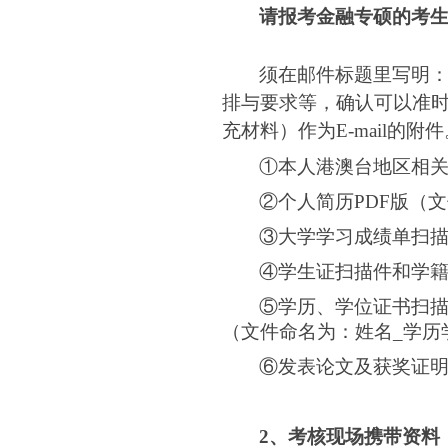
请报考金融专硕的考
须在邮件标题里写明：
排与要求等，确认可以准时
充材料）作为E-mail的附件
①
本人港澳台地区相
②个人简历PDF版（
③大学学习成绩单扫描
④
学生证扫描件和学
⑤
学历、学位证书扫
（文件命名为：姓名_学历
⑥
发表论文及获奖证
2
、考核现场携带资料