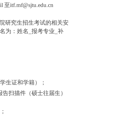
l
至itf.mf@sjtu.edu.cn
学院研究生招生考试的相关安
名为：姓名_报考专业_补
_学生证和学籍）；
报告扫描件（硕士往届生）
）；