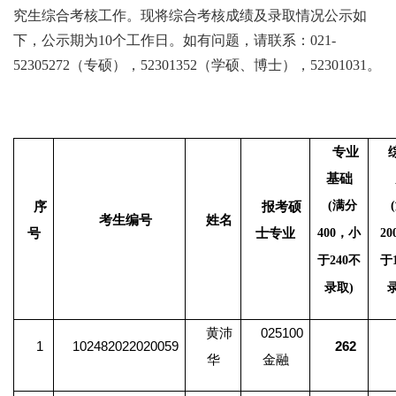
究生综合考核工作。现将综合考核成绩及录取情况公示如
下，公示期为10个工作日。如有问题，请联系：021-
52305272（专硕），52301352（学硕、博士），52301031。
专业
基础
(
满分
(
序
报考硕
考生编号
姓名
号
士专业
400，小
2
于240不
于
录取)
黄沛
025100
1
102482022020059
262
华
金融