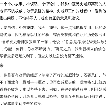
一个个小故事、小谈话、小评论中，我从中窥见史老师高尚的
老师不惧权威，敢于质疑的精神。史老师工作的过程中，遇到
指出问题，不怕得罪人，提出修正的意见和建议。
，要自信，相信我能、我会、我行。
这一点我也很受用。比如
是忧虑。因为根据以往的经验，综合类获奖和任职经历分数占
，结果被史老师狠狠训了一顿，他说：“你总是考虑这些无法改
，你能，你行，你在不断努力。”听完之后，我重新树立的信
尽管最后还是失利了，但全力以赴总没有留下遗憾。
来
。你是否有这样的经历？制定了严苛的减肥计划，既要忌口、
不了而放弃。最后事与愿违，你再次减肥失败。我性格也比较
得身心疲惫，难以坚持下去。例如，在健身的过程中，刚开始
果身心俱疲，训练几天就难以坚持。质量互变规律我们都学过
，完成量变到质变的转换。