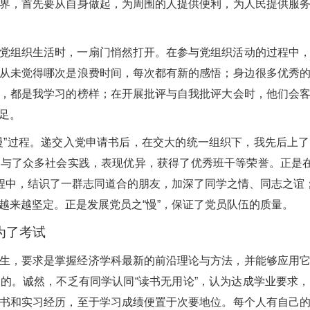
界，首先要从自身做起，为周围的人提供便利，为人民提供服
党组织生活时，一扇门悄然打开。在参与党组织活动的过程中
从未觉得哪次是浪费时间，每次都有新的感悟；身边很多优秀
，都是我学习的榜样；在开展批评与自我批评大会时，他们会
足。
慢”过程。递交入党申请书后，在交大的统一组织下，我先后上
与了众多社会实践，表现优异，获得了优秀班干等荣誉。正是在
过程中，结识了一群志同道合的朋友，加深了同学之情、同志之谊；
越来越坚定。正是发展党员之“慢”，保证了党员队伍的质量。
为了考试
生，要求是掌握经济学科最新的前沿理论与方法，并能够应用
的。诚然，不乏有同学认同“读书无用论”，认为达成学业要求
书和实习经历，至于学习成绩便置于次要地位。每个人有自己