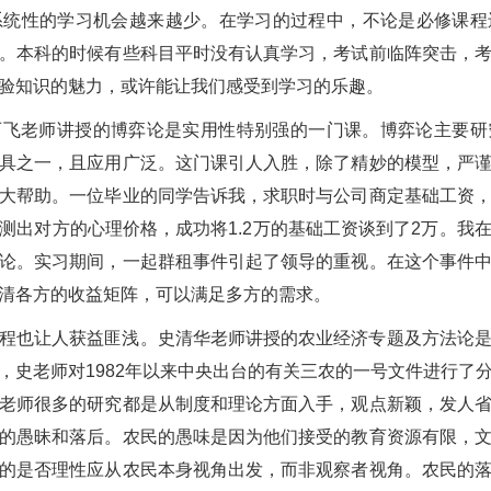
系统性的学习机会越来越少。在学习的过程中，不论是必修课程
。本科的时候有些科目平时没有认真学习，考试前临阵突击，
验知识的魅力，或许能让我们感受到学习的乐趣。
石飞老师讲授的博弈论是实用性特别强的一门课。博弈论主要研
具之一，且应用广泛。这门课引人入胜，除了精妙的模型，严
大帮助。一位毕业的同学告诉我，求职时与公司商定基础工资
测出对方的心理价格，成功将1.2万的基础工资谈到了2万。我
论。实习期间，一起群租事件引起了领导的重视。在这个事件
清各方的收益矩阵，可以满足多方的需求。
程也让人获益匪浅。史清华老师讲授的农业经济专题及方法论
，史老师对1982年以来中央出台的有关三农的一号文件进行了
老师很多的研究都是从制度和理论方面入手，观点新颖，发人
的愚昧和落后。农民的愚味是因为他们接受的教育资源有限，
的是否理性应从农民本身视角出发，而非观察者视角。农民的