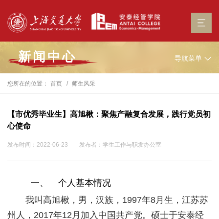
新闻中心
导航菜单
您所在的位置：
首页
师生风采
【市优秀毕业生】高旭楸：聚焦产融复合发展，践行党员初
心使命
发布时间：2022-06-23
发布者：学生工作与职发办公室
一、
个人基本情况
我叫高旭楸，男，汉族，
1997
年
8
月生，江苏苏
州人，
2017
年
12
月加入中国共产党。硕士于安泰经