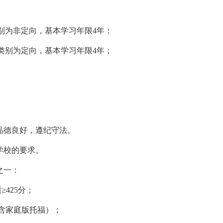
别为非定向，基本学习年限
4
年；
类别为定向，基本学习年限
4
年；
品德良好，遵纪守法。
学校的要求。
之一：
425分；
分（不含家庭版托福）；