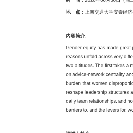
时 间
：2026年06月30日（周二）
地 点
：上海交通大学安泰经济
内容简介
:
Gender equity has made great p
reasons unfold across very diffe
two altitudes. The first takes 
on advice-network centrality an
burden that women disproportio
reshape leadership structures an
daily team relationships, and how
barriers to, and the levers for,