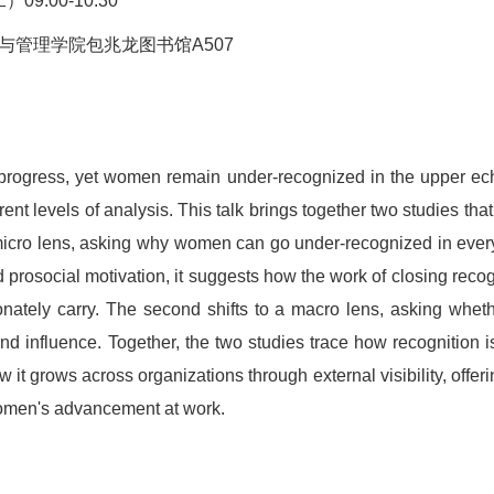
09:00-10:30
与管理学院包兆龙图书馆A507
rogress, yet women remain under-recognized in the upper ech
rent levels of analysis. This talk brings together two studies th
a micro lens, asking why women can go under-recognized in eve
d prosocial motivation, it suggests how the work of closing reco
nately carry. The second shifts to a macro lens, asking whe
d influence. Together, the two studies trace how recognition is 
 it grows across organizations through external visibility, offer
 women's advancement at work.