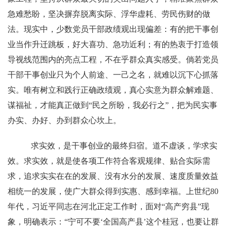
急难愁盼，坚决摒弃脱离实际、浮华虚耗、劳民伤财的做
法。现实中，少数党员干部政绩观出现偏差：有的把干事创
业当作升迁跳板，好大喜功、急功近利；有的热衷于打造领
导视线范围内的亮点工程，不在乎群众真实感受。倘若党员
干部干事创业只为个人前途、一己之名，就难以沉下心抓落
实。唯有树立和践行正确政绩观，真心实意为群众解难题、
谋福祉，才能真正做到“民之所盼，我必行之”，把为民实事
办实、办好、办到群众心坎上。
求实效，是干事创业的最终归宿。道不虚谈，学求实
效。求实效，就是使各项工作符合客观规律、贴合实际需
求，追求实实在在的发展、没有水分的发展、速度质量效益
相统一的发展，使广大群众得到实惠、感到幸福。上世纪80
年代，习近平同志在河北正定工作时，面对“高产穷县”现
象，明确表示：“宁可不要‘全国高产县’这个桂冠，也要让群