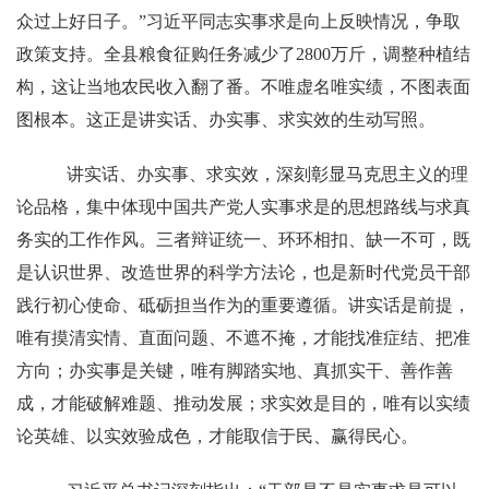
众过上好日子。”习近平同志实事求是向上反映情况，争取
政策支持。全县粮食征购任务减少了2800万斤，调整种植结
构，这让当地农民收入翻了番。不唯虚名唯实绩，不图表面
图根本。这正是讲实话、办实事、求实效的生动写照。
讲实话、办实事、求实效，深刻彰显马克思主义的理
论品格，集中体现中国共产党人实事求是的思想路线与求真
务实的工作作风。三者辩证统一、环环相扣、缺一不可，既
是认识世界、改造世界的科学方法论，也是新时代党员干部
践行初心使命、砥砺担当作为的重要遵循。讲实话是前提，
唯有摸清实情、直面问题、不遮不掩，才能找准症结、把准
方向；办实事是关键，唯有脚踏实地、真抓实干、善作善
成，才能破解难题、推动发展；求实效是目的，唯有以实绩
论英雄、以实效验成色，才能取信于民、赢得民心。