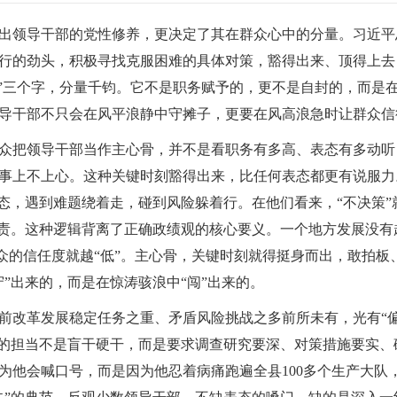
领导干部的党性修养，更决定了其在群众心中的分量。习近平总
行的劲头，积极寻找克服困难的具体对策，豁得出来、顶得上去
骨”三个字，分量千钧。它不是职务赋予的，更不是自封的，而是
导干部不只会在风平浪静中守摊子，更要在风高浪急时让群众信
把领导干部当作主心骨，并不是看职务有多高、表态有多动听
事上不上心。这种关键时刻豁得出来，比任何表态都更有说服力
心态，遇到难题绕着走，碰到风险躲着行。在他们看来，“不决策”
问责。这种逻辑背离了正确政绩观的核心要义。一个地方发展没
，群众的信任度就越“低”。主心骨，关键时刻就得挺身而出，敢拍
”出来的，而是在惊涛骇浪中“闯”出来的。
改革发展稳定任务之重、矛盾风险挑战之多前所未有，光有“偏
正的担当不是盲干硬干，而是要求调查研究要深、对策措施要实
为他会喊口号，而是因为他忍着病痛跑遍全县100多个生产大队，