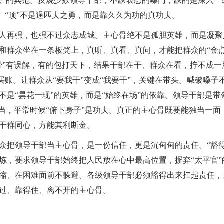
去”的典范。反观少数领导干部，不缺表态的嗓门，缺的是深入
”。“顶”不是逞匹夫之勇，而是靠久久为功的真功夫。
再强，也强不过众志成城。主心骨绝不是孤胆英雄，而是凝聚
和群众坐在一条板凳上，真听、真看、真问，才能把群众的“金点
骨”有误解，有的包打天下，结果干部在干、群众在看，拧不成
不买账。让群众从“要我干”变成“我要干”，关键在带头。喊破嗓
不是“昙花一现”的英雄，而是“始终在场”的依靠。领导干部是
担当，平常时候“俯下身子”是功夫。真正的主心骨既要能独当一
干群同心，方能其利断金。
把领导干部当主心骨，是一份信任，更是沉甸甸的责任。“豁得
炼，要求领导干部始终把人民放在心中最高位置，摒弃“太平官”
缩、在困难面前不躲避。各级领导干部必须豁得出来扛起责任，
过、靠得住、离不开的主心骨。