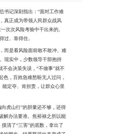
书记深刻指出：“面对工作难
，真正成为带领人民群众战风
在一次次风险考验中干出来的。
得过、靠得住。
，而是看风险面前敢不敢冲、难
。现实中，少数领导干部抱持
就不会决策失误，“不做事”就不
有起色，百姓急难愁盼无人过问，
板、能定夺、肯担责，让群众心里
向虎山行”的胆量还不够，还得
、破解办法要准。焦裕禄之所以能
摸清了“三害”的底数，拿出了