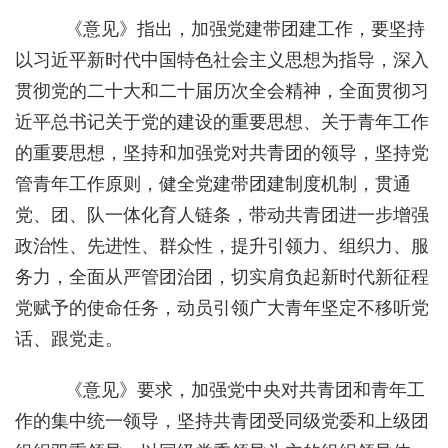
《意见》指出，加强党建带团建工作，要坚持
以习近平新时代中国特色社会主义思想为指导，深入
贯彻党的二十大和二十届历次全会精神，全面贯彻习
近平总书记关于党的建设的重要思想、关于青年工作
的重要思想，坚持和加强党对共青团的领导，坚持党
管青年工作原则，健全党建带团建制度机制，贯通
党、团、队一体化育人链条，带动共青团进一步增强
政治性、先进性、群众性，提升引领力、组织力、服
务力，全面从严管团治团，切实肩负起新时代新征程
党赋予的使命任务，动员引领广大青年坚定不移听党
话、跟党走。
《意见》要求，加强党中央对共青团和青年工
作的集中统一领导，坚持共青团受同级党委和上级团