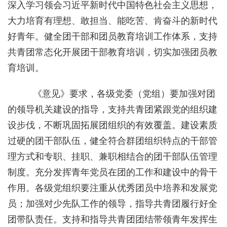
深入学习领会习近平新时代中国特色社会主义思想，
大力培育有理想、敢担当、能吃苦、肯奋斗的新时代
好青年。健全团干部和团员教育培训工作体系，支持
共青团常态化开展团干部教育培训，切实加强团员教
育培训。
《意见》要求，各级党委（党组）要加强对团
的领导机关建设的指导，支持共青团紧跟党的组织建
设步伐，不断巩固拓展团组织的有效覆盖。建设素质
过硬的团干部队伍，健全符合群团组织特点的干部管
理方式和专职、挂职、兼职相结合的团干部队伍管理
制度。充分发挥青年党员在团的工作和建设中的骨干
作用。各级党组织要注重从优秀团员中培养和发展党
员；加强对少先队工作的领导，指导共青团履行好全
团带队责任。支持和指导共青团团结带领青年发挥生