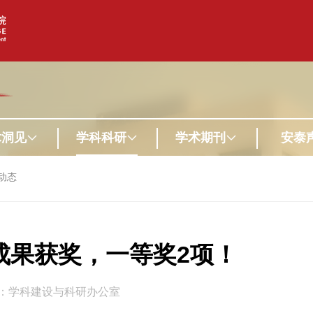
术洞见
学科科研
学术期刊
安泰
动态
成果获奖，一等奖2项！
：学科建设与科研办公室