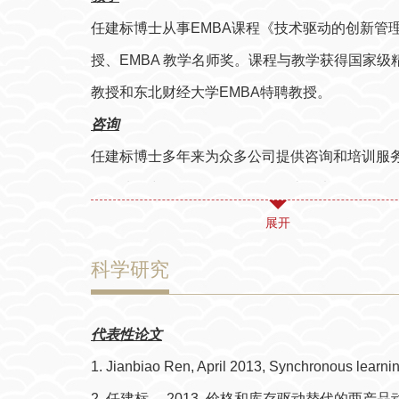
任建标博士从事EMBA课程《技术驱动的创新管
授、EMBA 教学名师奖。课程与教学获得国家级
教授和东北财经大学EMBA特聘教授。
咨询
任建标博士多年来为众多公司提供咨询和培训服
国石油、中国石化、百联集团、上海电气集团、
Esprit（埃斯普利特）中国供应链诊断咨询
展开
家居股份公司的独立董事。
科学研究
研究
任建标博士的专著有《银行的供应链金融》（201
代表性论文
（2007）、《运营管理案例》（2004）、《
1. Jianbiao Ren, April 2013, Synchronous learni
战略咨询》等5部，为上海交通大学管理学院案例
2. 任建标， 2013, 价格和库存驱动替代的两