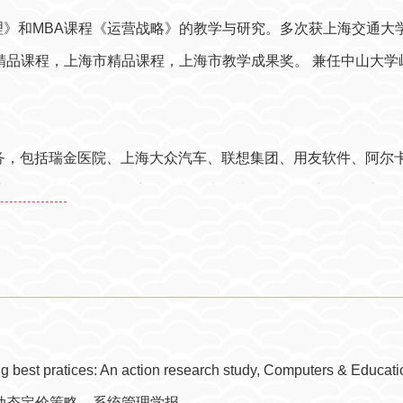
理》和MBA课程《运营战略》的教学与研究。多次获上海交通大
精品课程，上海市精品课程，上海市教学成果奖。 兼任中山大学岭
务，包括瑞金医院、上海大众汽车、联想集团、用友软件、阿尔卡
携程网、中建国际等。主持了中国电信上海公司的采购与物流发
项目、南京医药股份物流整合等咨询项目。被多家公司聘请为董事或
0）、《零售行业供应链契约协调研究》（2009），编著有《战
供应链与价值网创新企业案例》（2008）4部，译著有《运营管
ng best pratices: An action research study, Computers & Educa
中心和清华大学经济管理学院案例中心开发教学案例15个，多
产品动态定价策略，系统管理学报