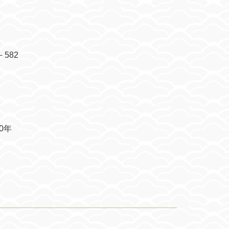
了国家自然基金项目&ldquo;不同零售行业
582
0年