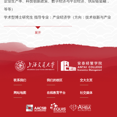
644.
pdf
企业生产率、科技创新政策、数字经济与平台经济、供应链金融，
6. “The Impact of Air Quality on Innovation Activities in China”
等等）
(with Jingbo Cui and Chunhua Wang),
Journal of
学术型博士研究生 指导专业：产业经济学（方向：技术创新与产业
Environmental Economics and Management
动态）、政治经济学（方向：制度比较与经济发展）--（学院安排名
, 2023, vol.122:
展开
额年份）
102893.
pdf
学术型博士后 指导专业：产业经济学与产业政策、公共经济学与公
7. “Digitalization and Firm Performance: Channels and
共政策、创新经济学与创新政策、中国近现代工业史、当代中国经
Heterogeneities” (with Ruonan Chen and Chun-Yu Ho),
Applied
济改革与发展
Economics Letters
, 2023, vol. 30(17), 2401-2406.
pdf
MBA/EMBA论文指导：企业组织结构、技术创新管理、
与公司
ESG
8. “Disruptive Technology and Industrial Policy Paradigm Shifts:
治理、服务驱动型制造新业态
A Discussion Based on China”,
Asian Review of Political
联系我们
我们的校区
交大主页
Economy
, 2022.
https://doi.org/10.1007/s44216-022-00010-w.
pdf
网站地图
在线教育平台
社交媒体
9. “The Rise of Online Ride-hailing Services and its Impacts on
Urban Transport in China” in
Handbook on Transport and