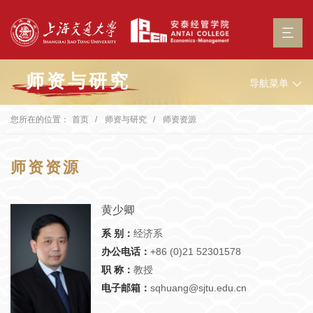
师资与研究
导航菜单
您所在的位置：
首页
师资与研究
师资资源
师资资源
黄少卿
系 别：
经济系
办公电话：
+86 (0)21 52301578
职 称：
教授
电子邮箱：
sqhuang@sjtu.edu.cn