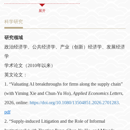
术月刊》《比较》等刊物，出版著作包括：《重塑中国的产业政
展开
策：理论、比较与实践》《走出发展的陷阱》《基础设施投资：资
金来源、投资效率与地方财政风险》《经济转轨中的合同执行》
科学研究
《供应链金融》等。
研究领域
政治经济学、公共经济学、产业（创新）经济学、发展经济
获得清华大学产业发展与环境治理研究中心（
）“学术薪传奖”
CIDEG
学
（
年），上海市第十六届（
）哲学社会科学优秀成果
2025
2020-2021
学术论文（2010年以来）
奖论文类二等奖（
年），《南方周末》“年度最佳副刊奖”（
2023
2021
年），上海交通大学科研成果奖二等奖（独立）（
英文论文：
年），第
2018
11
届上海市决策咨询奖一等奖（独立）（
年）。主持过国家自然
1.
“Valuating AI breakthroughs for firms along the supply chain”
2017
科学基金面上项目、国家哲学社会科学基金项目和上海市哲学社会
(with Yiming Xie and Chun-Yu Ho),
Applied Economics Letters
,
科学基金项目等课题
余项，目前正主持国家哲学社会科学基金重
20
2026, online:
https://doi.org/10.1080/13504851.2026.2701283
.
点项目，并参与国家哲学社会科学基金重大项目和国家自然科学基
pdf
金面上项目。多次获得上海交通大学优秀教师奖等教学奖励。
2. “Supply-induced Litigation and the Role of Informal