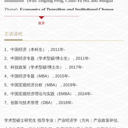
Institutions” (with Tingting Peng, Chun-Yu Ho, and Mingda
当前社会兼职包括：中国比较经济学会理事、中国国际贸易学会理
Zhang),
Economics of Transition and Institutional Change
,
事、财政部政府债务研究和评估中心咨询专家、上海市经济学会理
2026, vol.34(3): 517-529.
pdf
展开
事、上海市经济体制改革研究会理事兼副会长、上海世界观察研究
3. “The Effect of Broadband Infrastructure on Firm Patent
主讲课程
院理事、上海汇智经济学与管理学发展基金会理事长、清华大学产
Transactions: Evidence from the ‘Broadband China’ Strategy in
业发展与环境治理研究中心（
学术委员会委员、中信出版
CIDEG）
China” (with Hao Xu),
Applied Economics Letters
, 2025. online:
1、中国经济（本科生），2011年-
社“新发展译丛”主编、上海三联书店“当代经济学新系”编委会编委兼
https://doi.org/10.1080/13504851.2025.2513974
pdf
.
2、中国经济专题（学术型硕/博士生），2011年-
秘书长、“中国科学经济学论坛”组委会创始理事。
4. “Traffic Violations and Economic Preferences: Evidence from
3、科技政策（学术型硕/博士生）， 2017年-
Full-time Drivers of a Large Transportation Network Company in
4、中国经济专题（MBA），2015年-
China” (with Youxin Hu, Ming Jiang, and Xiaoshu Xu),
China
5、中国宏观经济分析（MBA），2019年-
Economic Review
, 2024, vol.87: 102255.
pdf
6、中国宏观经济理论与实践（EMBA），2024年-
5. “Bureaucracy-business Relationship, Corruption and the
7、创新与技术管理（DBA），2018年-
Implications for Marketization” (with Weisi Xie and Xiaoshu Xu),
Journal of Comparative Economics
, 2024, vol.52 (3), 634-
学术型硕士研究生 指导专业：产业经济学（方向：产业政策评估、