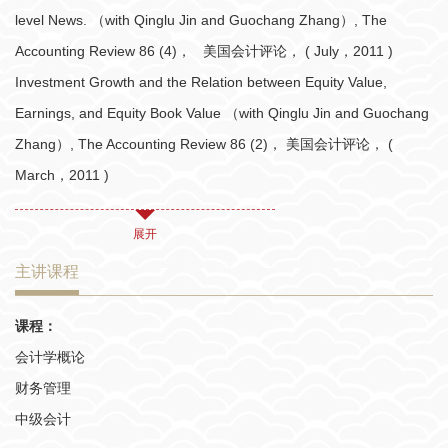
level News. （with Qinglu Jin and Guochang Zhang）, The
Accounting Review 86 (4)， 美国会计评论， ( July，2011 )
Investment Growth and the Relation between Equity Value,
Earnings, and Equity Book Value （with Qinglu Jin and Guochang
Zhang）, The Accounting Review 86 (2)， 美国会计评论， (
March，2011 )
展开
主讲课程
课程：
会计学概论
财务管理
中级会计