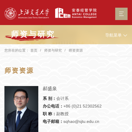
师资与研究
导航菜单
您所在的位置：
首页
师资与研究
师资资源
师资资源
郝盛泉
系 别：
会计系
办公电话：
+86 (0)21 52302562
职 称：
副教授
电子邮箱：
sqhao@sjtu.edu.cn