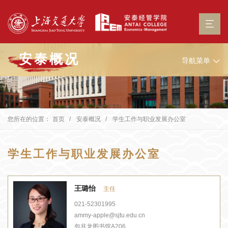
安泰概况
导航菜单
您所在的位置：
首页
安泰概况
学生工作与职业发展办公室
学生工作与职业发展办公室
王璐怡
主任
021-52301995
ammy-apple@sjtu.edu.cn
包兆龙图书馆A206