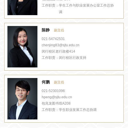
工作职责：
学生工作与职业发展办公室工作总协
调
陈静
副主任
021-54742531
chenjing83@sjtu.edu.cn
闵行校区老行政楼414
工作职责：
闵行校区行政支持
何鹏
副主任
021-52301096
hpeng@sjtu.edu.cn
包兆龙图书馆A208
工作职责：
学生职业发展工作总协调