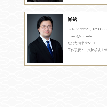
肖铭
021-62933224、6293338
mxiao@sjtu.edu.cn
包兆龙图书馆A101
工作职责：
IT支持模块主