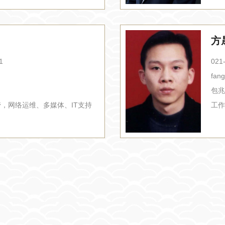
方
1
021
fan
包兆
管，网络运维、多媒体、IT支持
工作