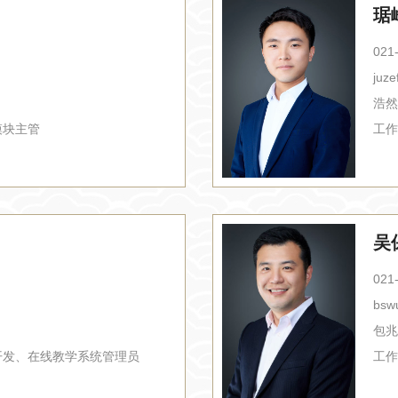
琚
021
juze
浩然
模块主管
工作
吴
021
bsw
包兆
开发、在线教学系统管理员
工作