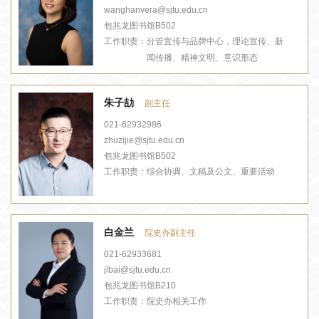
wanghanvera@sjtu.edu.cn
包兆龙图书馆B502
工作职责：
分管宣传与品牌中心，理论宣传、新
闻传播、精神文明、意识形态
朱子劼
副主任
021-62932986
zhuzijie@sjtu.edu.cn
包兆龙图书馆B502
工作职责：
综合协调、文稿及公文、重要活动
白金兰
院史办副主任
021-62933681
jlbai@sjtu.edu.cn
包兆龙图书馆B210
工作职责：
院史办相关工作