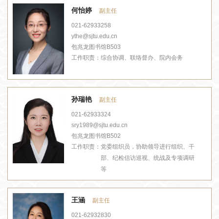
何怡婷
副主任
021-62933258
ythe@sjtu.edu.cn
包兆龙图书馆B503
工作职责：
综合协调、联络督办、院内会务
孙瑞艳
副主任
021-62933324
sry1989@sjtu.edu.cn
包兆龙图书馆B502
工作职责：
党委组织员，协助领导进行组织、干
部、纪检信访巡视、统战及专项调研
等
王涵
副主任
021-62932830