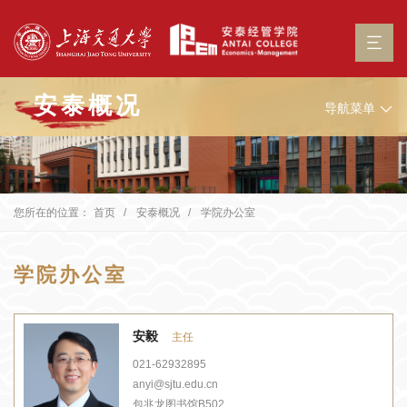
安泰概况
导航菜单
您所在的位置：
首页
安泰概况
学院办公室
学院办公室
安毅
主任
021-62932895
anyi@sjtu.edu.cn
包兆龙图书馆B502