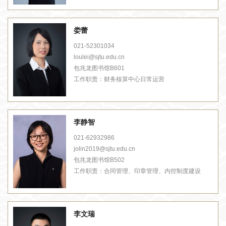
娄蕾
021-52301034
loulei@sjtu.edu.cn
包兆龙图书馆B601
工作职责：
财务核算中心日常运营
李静智
021-62932986
jolin2019@sjtu.edu.cn
包兆龙图书馆B502
工作职责：
合同管理、印章管理、内控制度建设
李文瑞