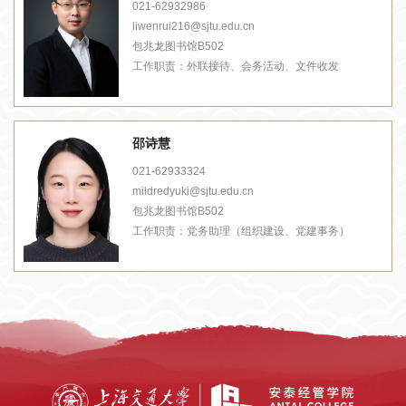
021-62932986
liwenrui216@sjtu.edu.cn
包兆龙图书馆B502
工作职责：
外联接待、会务活动、文件收发
邵诗慧
021-62933324
mildredyuki@sjtu.edu.cn
包兆龙图书馆B502
工作职责：
党务助理（组织建设、党建事务）