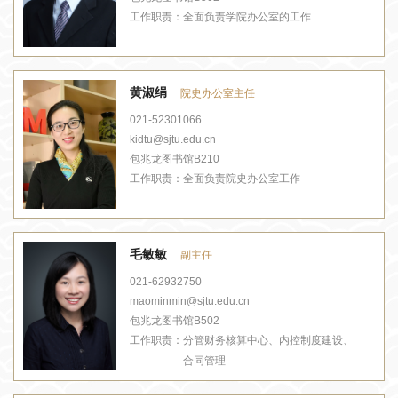
工作职责：
全面负责学院办公室的工作
黄淑绢
院史办公室主任
021-52301066
kidtu@sjtu.edu.cn
包兆龙图书馆B210
工作职责：
全面负责院史办公室工作
毛敏敏
副主任
021-62932750
maominmin@sjtu.edu.cn
包兆龙图书馆B502
工作职责：
分管财务核算中心、内控制度建设、
合同管理