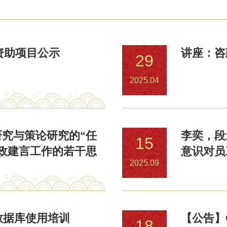
资助项目公示
讲座：咨
29
2025.04
究与策论研究的“任
李奕，段
15
政建言工作的若干思
意识对员
2025.09
指数据库使用培训
【公告】
18