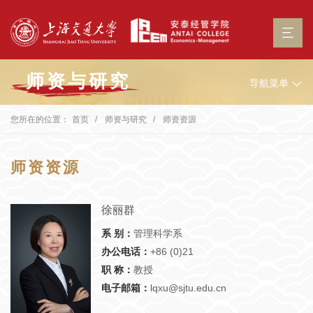
师资与研究
导航菜单
您所在的位置：
首页
师资与研究
师资资源
师资资源
徐丽群
系 别：
管理科学系
办公电话：
+86 (0)21
职 称：
教授
电子邮箱：
lqxu@sjtu.edu.cn