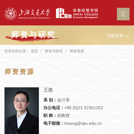
师资与研究
导航菜单
您所在的位置：
首页
师资与研究
师资资源
师资资源
王惠
系 别：
会计系
办公电话：
+86 (0)21 52301252
职 称：
副教授
电子邮箱：
hwang@sjtu.edu.cn